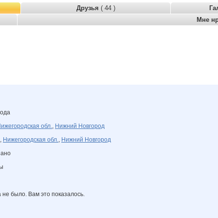
Друзья
( 44 )
Га
Мне н
года
ижегородская обл.
,
Нижний Новгород
,
Нижегородская обл.
,
Нижний Новгород
зано
ны
а не было. Вам это показалось.