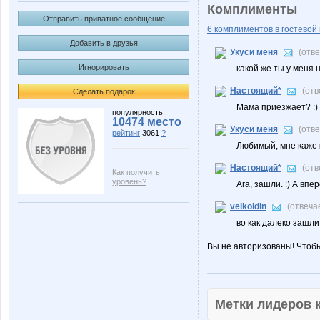
Комплименты
Отправить приватное сообщение
6 комплиментов в гостевой 
Добавить в друзья
Укуси меня
(отв
Игнорировать
какой же ты у меня 
Настоящий*
(от
Сделать подарок
Мама приезжает? :)
популярность:
10474 место
Укуси меня
(отв
рейтинг
3061
?
Любимый, мне кажетс
Настоящий*
(от
Как получить
уровень?
Ага, зашли. :) А вп
velkoldin
(отвеча
во как далеко зашли!
Вы не авторизованы! Чтоб
Метки лидеров