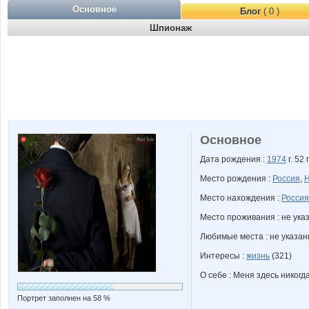
Основное
Блог
( 0 )
Шпионаж
Основное
Дата рождения :
1974
г. 52 
Место рождения :
Россия
,
Н
Место нахождения :
Россия
Место проживания : не ука
Любимые места : не указа
Интересы :
жизнь
(321)
О себе : Меня здесь никогд
Портрет заполнен на 58 %