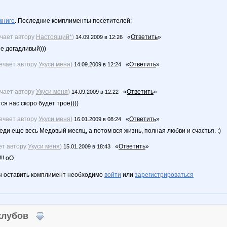
книге
. Последние комплименты посетителей:
ечает автору
Настоящий*
)
«
Ответить
»
14.09.2009 в 12:26
не догадливый)))
вечает автору
Укуси меня
)
«
Ответить
»
14.09.2009 в 12:24
ечает автору
Укуси меня
)
«
Ответить
»
14.09.2009 в 12:22
я нас скоро будет трое))))
вечает автору
Укуси меня
)
«
Ответить
»
16.01.2009 в 08:24
ереди еще весь Медовый месяц, а потом вся жизнь, полная любви и счастья. :)
ет автору
Укуси меня
)
«
Ответить
»
15.01.2009 в 18:43
!! оО
ы оставить комплимент необходимо
войти
или
зарегистрироваться
 клубов