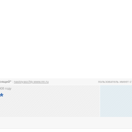
тоящий*
:
nastoyaschiy.www.nn.ru
пользователь имеет 
008 году
*